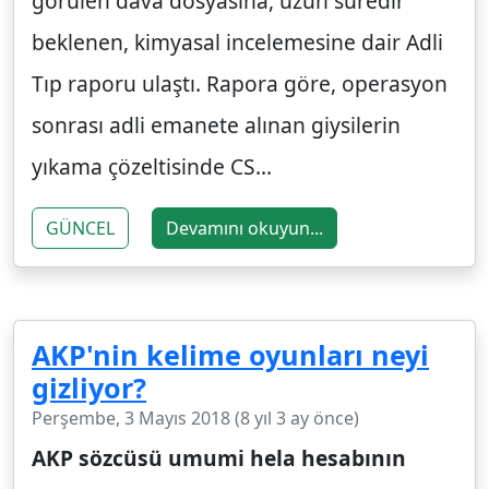
görülen dava dosyasına, uzun süredir
beklenen, kimyasal incelemesine dair Adli
Tıp raporu ulaştı. Rapora göre, operasyon
sonrası adli emanete alınan giysilerin
yıkama çözeltisinde CS...
GÜNCEL
Devamını okuyun...
AKP'nin kelime oyunları neyi
gizliyor?
Perşembe, 3 Mayıs 2018 (8 yıl 3 ay önce)
AKP sözcüsü umumi hela hesabının